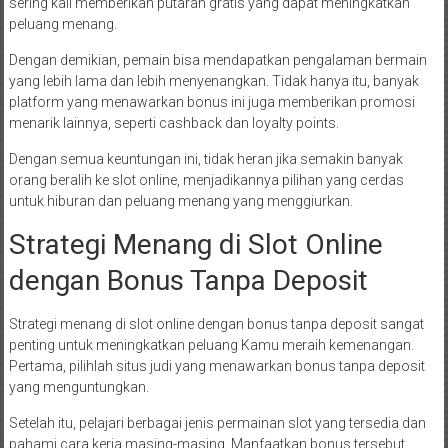
sering kali memberikan putaran gratis yang dapat meningkatkan
peluang menang.
Dengan demikian, pemain bisa mendapatkan pengalaman bermain
yang lebih lama dan lebih menyenangkan. Tidak hanya itu, banyak
platform yang menawarkan bonus ini juga memberikan promosi
menarik lainnya, seperti cashback dan loyalty points.
Dengan semua keuntungan ini, tidak heran jika semakin banyak
orang beralih ke slot online, menjadikannya pilihan yang cerdas
untuk hiburan dan peluang menang yang menggiurkan.
Strategi Menang di Slot Online
dengan Bonus Tanpa Deposit
Strategi menang di slot online dengan bonus tanpa deposit sangat
penting untuk meningkatkan peluang Kamu meraih kemenangan.
Pertama, pilihlah situs judi yang menawarkan bonus tanpa deposit
yang menguntungkan.
Setelah itu, pelajari berbagai jenis permainan slot yang tersedia dan
pahami cara kerja masing-masing. Manfaatkan bonus tersebut