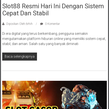
Slot88 Resmi Hari Ini Dengan Sistem
Cepat Dan Stabil
Diposkan Oleh:6rhih
0 Komentar
Di era digital yang terus berkembang, pengguna semakin
mengutamakan platform hiburan online yang memiliki sistem cepat,
stabil, dan aman. Salah satu yang banyak diminati
Baca selengkapnya