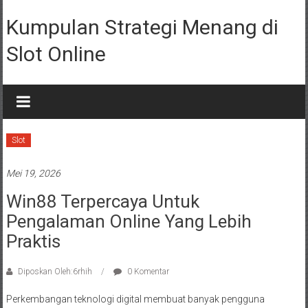
Lompat
ke
Kumpulan Strategi Menang di
konten
Slot Online
Slot
Mei 19, 2026
Win88 Terpercaya Untuk
Pengalaman Online Yang Lebih
Praktis
Diposkan Oleh:6rhih
0 Komentar
Perkembangan teknologi digital membuat banyak pengguna