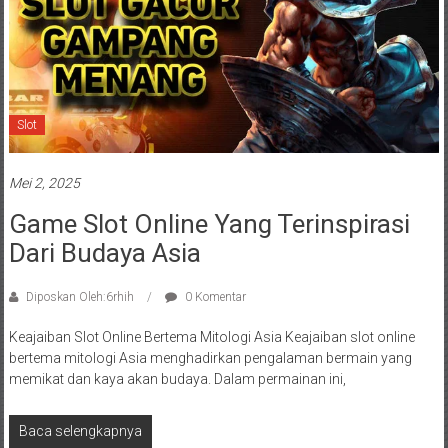
Slot
Mei 2, 2025
Game Slot Online Yang Terinspirasi
Dari Budaya Asia
Diposkan Oleh:6rhih
0 Komentar
Keajaiban Slot Online Bertema Mitologi Asia Keajaiban slot online
bertema mitologi Asia menghadirkan pengalaman bermain yang
memikat dan kaya akan budaya. Dalam permainan ini,
Baca selengkapnya