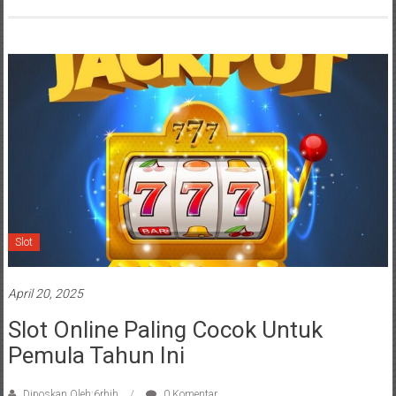
Slot
April 20, 2025
Slot Online Paling Cocok Untuk
Pemula Tahun Ini
Diposkan Oleh:6rhih
0 Komentar