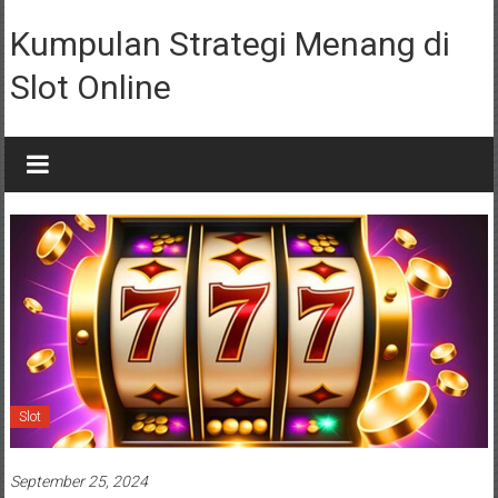
Lompat
ke
Kumpulan Strategi Menang di
konten
Slot Online
Slot
September 25, 2024