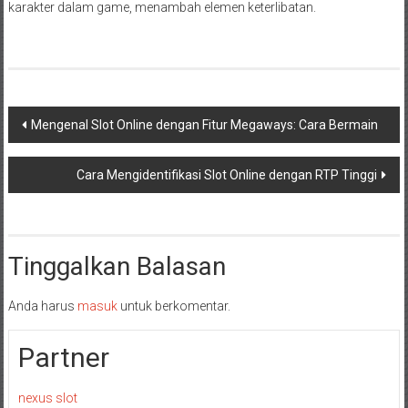
karakter dalam game, menambah elemen keterlibatan.
Navigasi
Mengenal Slot Online dengan Fitur Megaways: Cara Bermain
pos
Cara Mengidentifikasi Slot Online dengan RTP Tinggi
Tinggalkan Balasan
Anda harus
masuk
untuk berkomentar.
Partner
nexus slot