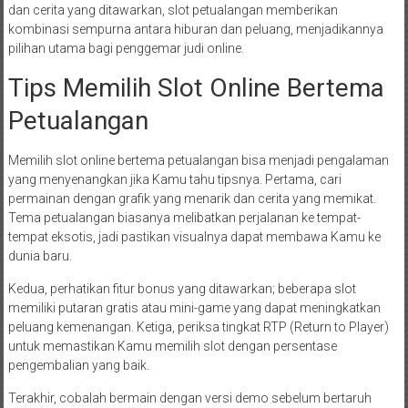
dan cerita yang ditawarkan, slot petualangan memberikan
kombinasi sempurna antara hiburan dan peluang, menjadikannya
pilihan utama bagi penggemar judi online.
Tips Memilih Slot Online Bertema
Petualangan
Memilih slot online bertema petualangan bisa menjadi pengalaman
yang menyenangkan jika Kamu tahu tipsnya. Pertama, cari
permainan dengan grafik yang menarik dan cerita yang memikat.
Tema petualangan biasanya melibatkan perjalanan ke tempat-
tempat eksotis, jadi pastikan visualnya dapat membawa Kamu ke
dunia baru.
Kedua, perhatikan fitur bonus yang ditawarkan; beberapa slot
memiliki putaran gratis atau mini-game yang dapat meningkatkan
peluang kemenangan. Ketiga, periksa tingkat RTP (Return to Player)
untuk memastikan Kamu memilih slot dengan persentase
pengembalian yang baik.
Terakhir, cobalah bermain dengan versi demo sebelum bertaruh