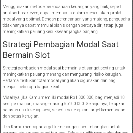
Menggunakan metode perencanaan keuangan yang baik, seperti
analisis break-even, dapat membantu dalam menentukan jumlah
modal yang optimal. Dengan perencanaan yang matang, pengusaha
tidak hanya dapat memulai bisnis dengan percaya diri, tetapi juga
meningkatkan peluang kesuksesan jangka panjang.
Strategi Pembagian Modal Saat
Bermain Slot
Strategi pembagian modal saat bermain slot sangat penting untuk
meningkatkan peluang menang dan mengurangi risiko kerugian.
Pertama, tentukan total modal yang akan digunakan dan bagi
menjadi beberapa bagian kecil.
Misalnya, jika Kamu memiliki modal Rp1.000.000, bagi menjadi 10
sesi permainan, masing-masing Rp100.000. Selanjutnya, tetapkan
batasan untuk setiap sesi, seperti menetapkan target kemenangan
dan batas kerugian.
Jika Kamu mencapai target kemenangan, pertimbangkan untuk
berhenti atau mengurangi taruhan. Selain itu, pilih mesin slot dengan