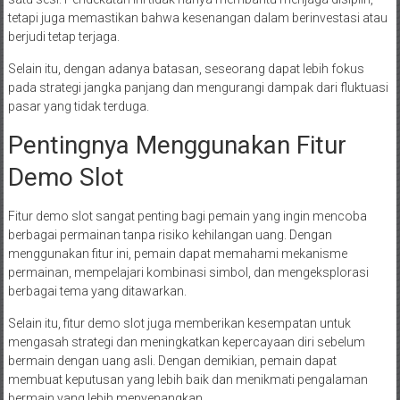
tetapi juga memastikan bahwa kesenangan dalam berinvestasi atau
berjudi tetap terjaga.
Selain itu, dengan adanya batasan, seseorang dapat lebih fokus
pada strategi jangka panjang dan mengurangi dampak dari fluktuasi
pasar yang tidak terduga.
Pentingnya Menggunakan Fitur
Demo Slot
Fitur demo slot sangat penting bagi pemain yang ingin mencoba
berbagai permainan tanpa risiko kehilangan uang. Dengan
menggunakan fitur ini, pemain dapat memahami mekanisme
permainan, mempelajari kombinasi simbol, dan mengeksplorasi
berbagai tema yang ditawarkan.
Selain itu, fitur demo slot juga memberikan kesempatan untuk
mengasah strategi dan meningkatkan kepercayaan diri sebelum
bermain dengan uang asli. Dengan demikian, pemain dapat
membuat keputusan yang lebih baik dan menikmati pengalaman
bermain yang lebih menyenangkan.